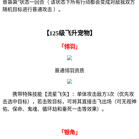
音袅袅”状态一回合（ 该状态下所有行动都会变成对敌我双方
随机目标进行普通攻击 ）。
【125级飞升宠物】
「翎羽」
普通翎羽资质
携带特殊技能【流星飞矢】：单体攻击敌方3次（优先攻
击选中目标），若击败目标，可将其直接击飞出场（可无视神
佑、保命、鬼魂、循环劫和垂死一击等效果）。
「银角」