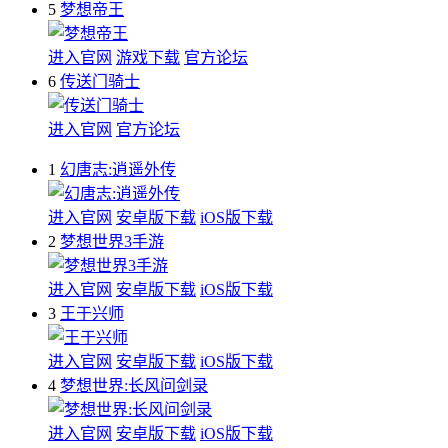
5
梦想帝王
进入官网
游戏下载
官方论坛
6
传送门骑士
进入官网
官方论坛
1
幻唐志:逍遥外传
进入官网
安卓版下载
iOS版下载
2
梦想世界3手游
进入官网
安卓版下载
iOS版下载
3
王于兴师
进入官网
安卓版下载
iOS版下载
4
梦想世界:长风问剑录
进入官网
安卓版下载
iOS版下载