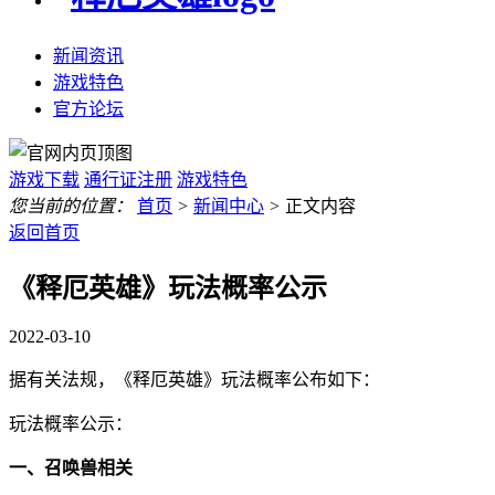
新闻资讯
游戏特色
官方论坛
游戏下载
通行证注册
游戏特色
您当前的位置：
首页
>
新闻中心
>
正文内容
返回首页
《释厄英雄》玩法概率公示
2022-03-10
据有关法规，《释厄英雄》玩法概率公布如下：
玩法概率公示：
一、召唤兽相关