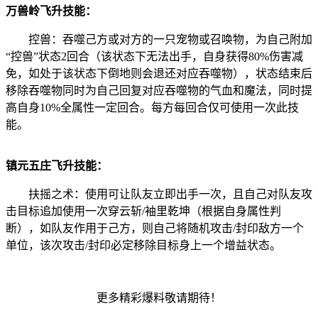
万兽岭飞升技能：
控兽：吞噬己方或对方的一只宠物或召唤物，为自己附加
“控兽”状态2回合（该状态下无法出手，自身获得80%伤害减
免，如处于该状态下倒地则会退还对应吞噬物），状态结束后
移除吞噬物同时为自己回复对应吞噬物的气血和魔法，同时提
高自身10%全属性一定回合。每方每回合仅可使用一次此技
能。
镇元五庄飞升技能：
扶摇之术：使用可让队友立即出手一次，且自己对队友攻
击目标追加使用一次穿云斩/袖里乾坤（根据自身属性判
断），如队友作用于己方，则自己将随机攻击/封印敌方一个
单位，该次攻击/封印必定移除目标身上一个增益状态。
更多精彩爆料敬请期待！