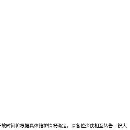
开放时间将根据具体维护情况确定，请各位少侠相互转告，祝大