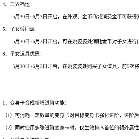
4、三界福运：
5月30日~6月3日开启，在外观、金币商城消费金币可获
5、子女转门派：
5月30日~6月3日开启，可在姚婆婆处消耗金币对子女进
6、子女道具优惠：
5月30日~6月3日开启，在姚婆婆处购买子女道具，前5次将
1、变身卡合成新增进阶功能：
（1）可消耗一定数量的变身卡对目标变身卡强化进阶，进阶
（2）同时使用多张进阶变身卡时，仅生效排序首位的额外属