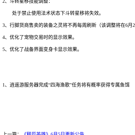
2、斗转星移技能调整：
处于禁止使用法术状态下斗转星移将失效。
3、行脚货商售卖的装备之灵将不再每周刷新（该调整将在6月
4、优化了宠物交易时的显示效果。
5、优化了战备界面变身卡显示效果。
1、逍遥游服务器完成“四海渔歌”任务将有概率获得专属鱼饵
上一篇：
《释厄英雄》6月5日更新公告