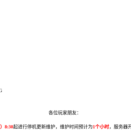
G
各位玩家朋友：
8:30
起进行停机更新维护，维护时间预计为
1个小时
，服务器