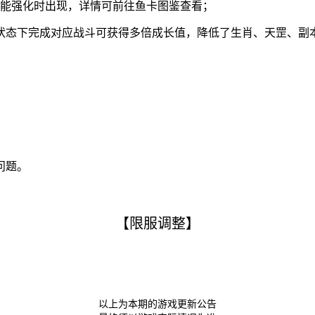
技能强化时出现，详情可前往鱼卡图鉴查看；
战状态下完成对应战斗可获得多倍成长值，降低了生肖、天罡、副
问题。
【限服调整】
以上为本期的游戏更新公告