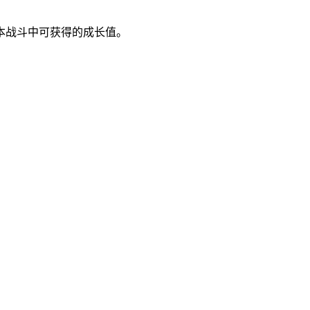
本战斗中可获得的成长值。