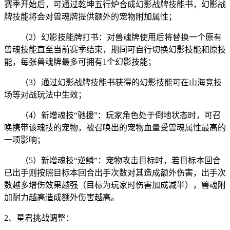
赛季开始后，可通过乾坤五行炉合成幻影战牌技能书，幻影战
牌技能将会对兽魂牌提供额外的宠物附加属性；
（2）幻影技能牌打书：对兽魂牌使用后将替换一个原有
兽魂技能直至当前赛季结束，期间可自行切换幻影技能和原技
能，每张兽魂牌最多可拥有1个幻影技能；
（3）通过幻影战牌技能书获得的幻影技能可在山海竞技
场等对战玩法中生效；
（4）新增魂技“驰援”：玩家角色处于倒地状态时，可召
唤携带该魂技的宠物，被召唤出的宠物血量受兽魂属性最高的
一项影响；
（5）新增魂技“逆鳞”：宠物攻击目标时，若目标本回合
已出手则按照目标本回合出手次数对其造成额外伤害，出手次
数越多增伤效果越强（目标为玩家时伤害加成减半），兽魂附
加耐力越高造成额外伤害越高。
2、星君挑战调整：