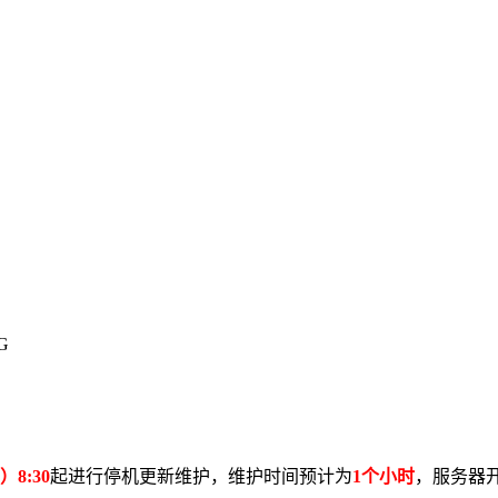
G
8:30
起进行停机更新维护，维护时间预计为
1个小时
，服务器