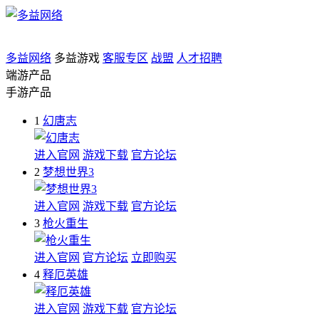
多益网络
多益游戏
客服专区
战盟
人才招聘
端游产品
手游产品
1
幻唐志
进入官网
游戏下载
官方论坛
2
梦想世界3
进入官网
游戏下载
官方论坛
3
枪火重生
进入官网
官方论坛
立即购买
4
释厄英雄
进入官网
游戏下载
官方论坛