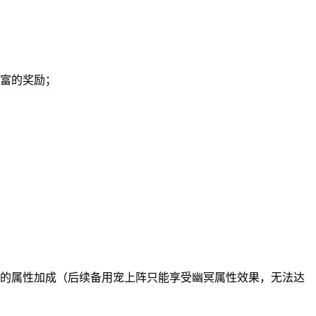
丰富的奖励；
定的属性加成（后续备用宠上阵只能享受幽冥属性效果，无法达