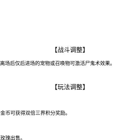
【战斗调整】
位离场后仅后进场的宠物或召唤物可激活尸鬼术效果。
【玩法调整】
商城消费金币可获得双倍三界积分奖励。
绑定玫瑰出售。