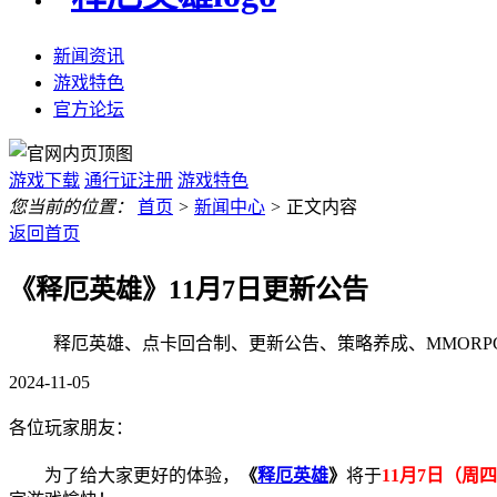
新闻资讯
游戏特色
官方论坛
游戏下载
通行证注册
游戏特色
您当前的位置：
首页
>
新闻中心
>
正文内容
返回首页
《释厄英雄》11月7日更新公告
释厄英雄、点卡回合制、更新公告、策略养成、MMORP
2024-11-05
各位玩家朋友：
为了给大家更好的体验，
《
释厄英雄
》
将于
11月7日（周四）