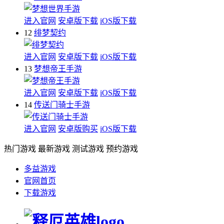
进入官网
安卓版下载
iOS版下载
12
绯梦契约
进入官网
安卓版下载
iOS版下载
13
梦想帝王手游
进入官网
安卓版下载
iOS版下载
14
传送门骑士手游
进入官网
安卓版购买
iOS版下载
热门游戏
最新游戏
测试游戏
预约游戏
多益游戏
官网首页
下载游戏