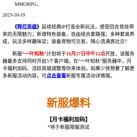
MMORPG、
2023-10-19
《
释厄英雄
》
延续经典IP打造全新玩法，感受回合竞技带
来的无限魅力；新增特色装备，自由组合套路强；多种套装养
成，玩法多样趣味足；装备宠物可交易，随心流通真社交！
新服
“一叶知秋”
计划将于
10月27日中午12点
开放，该服务
器最多支持同时开启5个客户端。在“一叶知秋”服务器中，月
卡福利加码、活跃商城调整等你来体验。如果少侠想要了解更
多新服活动内容，可
点击查看
新服专属活动详情哦。
新服爆料
【月卡福利加码】
*将于新服限服测试