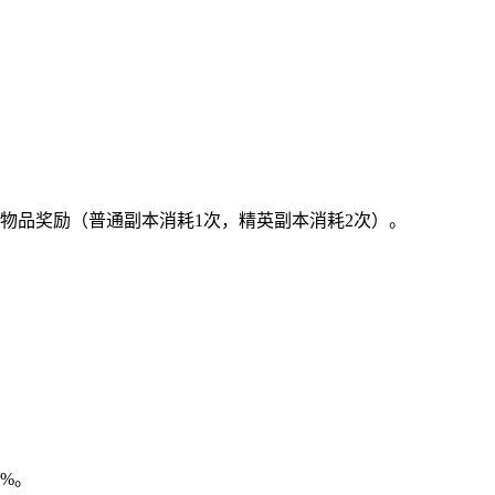
物品奖励（普通副本消耗1次，精英副本消耗2次）。
%。