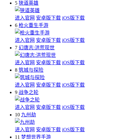
5
狭道英雄
进入官网
安卓版下载
iOS版下载
6
枪火重生手游
进入官网
安卓版下载
iOS版下载
7
幻唐志:洪荒现世
进入官网
安卓版下载
iOS版下载
8
筑城与探险
进入官网
安卓版下载
iOS版下载
9
战争之轮
进入官网
安卓版下载
iOS版下载
10
九州劫
进入官网
安卓版下载
iOS版下载
11
梦想世界手游