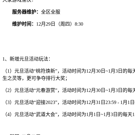
服务器维护：
全区全服
维护时间：
12月29日（周四）8:30
1、新增元旦活动玩法：
（1）元旦活动“桃符焕新”，活动时间为12月30日~1月3日的
生之灵等，更可争夺排行大奖；
（2）元旦活动“元春游赏”，活动时间为12月30日~1月3日的每
（3）元旦活动“迎接2023”，活动时间为12月31日23:59 
（4）元旦活动“武道大会”，活动时间为1月1日~1月3日的每天15:3