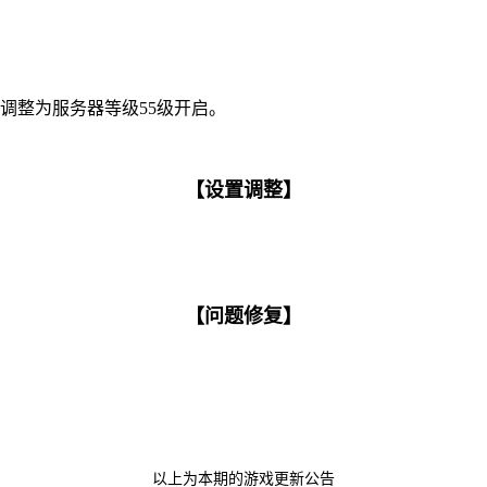
调整为服务器等级55级开启。
【设置调整】
【问题修复】
以上为本期的游戏更新公告