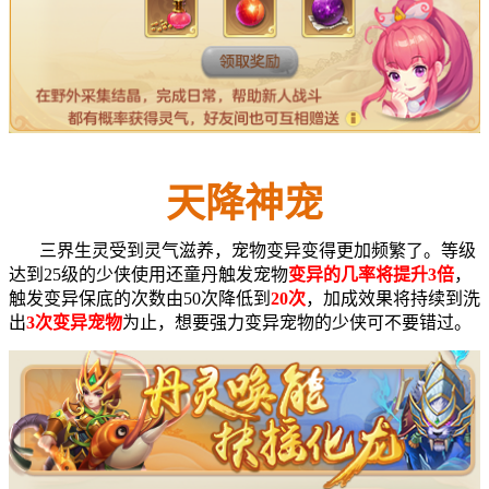
天降神宠
三界生灵受到灵气滋养，宠物变异变得更加频繁了。等级
达到25级的少侠使用还童丹触发宠物
变异的几率将提升3倍
，
触发变异保底的次数由50次降低到
20次
，加成效果将持续到洗
出
3次变异宠物
为止，想要强力变异宠物的少侠可不要错过。