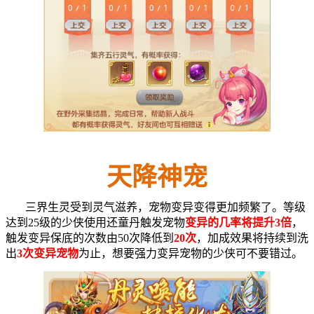
天降神宠
三界生灵受到灵气滋养，宠物变异变得更加频繁了。等级
达到25级的少侠使用还童丹触发宠物
变异的几率将提升3倍
，
触发变异保底的次数由50次降低到
20次
，加成效果将持续到洗
出
3次变异宠物
为止，想要强力变异宠物的少侠可不要错过。