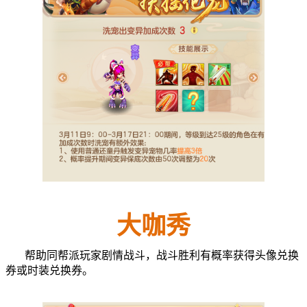
大咖秀
帮助同帮派玩家剧情战斗，战斗胜利有概率获得头像兑换
券或时装兑换券。