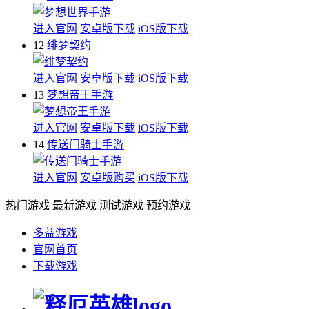
进入官网
安卓版下载
iOS版下载
12
绯梦契约
进入官网
安卓版下载
iOS版下载
13
梦想帝王手游
进入官网
安卓版下载
iOS版下载
14
传送门骑士手游
进入官网
安卓版购买
iOS版下载
热门游戏
最新游戏
测试游戏
预约游戏
多益游戏
官网首页
下载游戏