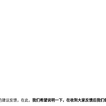
的建议反馈，在此，
我们希望说明一下，在收到大家反馈后我们