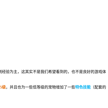
刷经验为主，这其实不是我们希望看到的，也不是良好的游戏体
5级
，并且也为一些低等级的宠物增加了一些
特色技能
（配套的