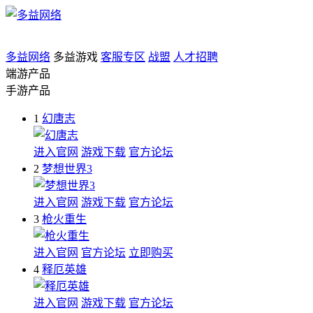
多益网络
多益游戏
客服专区
战盟
人才招聘
端游产品
手游产品
1
幻唐志
进入官网
游戏下载
官方论坛
2
梦想世界3
进入官网
游戏下载
官方论坛
3
枪火重生
进入官网
官方论坛
立即购买
4
释厄英雄
进入官网
游戏下载
官方论坛