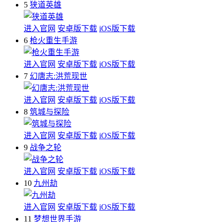
5
狭道英雄
进入官网
安卓版下载
iOS版下载
6
枪火重生手游
进入官网
安卓版下载
iOS版下载
7
幻唐志:洪荒现世
进入官网
安卓版下载
iOS版下载
8
筑城与探险
进入官网
安卓版下载
iOS版下载
9
战争之轮
进入官网
安卓版下载
iOS版下载
10
九州劫
进入官网
安卓版下载
iOS版下载
11
梦想世界手游