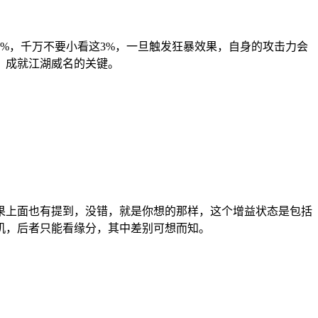
%，千万不要小看这3%，一旦触发狂暴效果，自身的攻击力会
，成就江湖威名的关键。
果上面也有提到，没错，就是你想的那样，这个增益状态是包括
机，后者只能看缘分，其中差别可想而知。