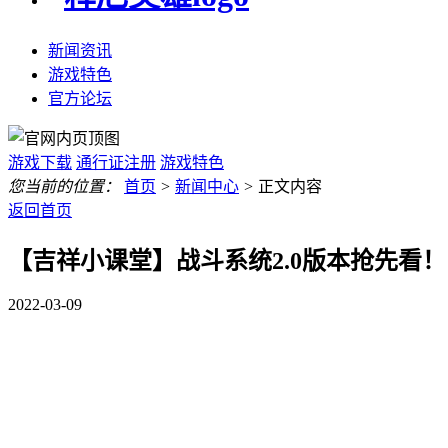
新闻资讯
游戏特色
官方论坛
游戏下载
通行证注册
游戏特色
您当前的位置：
首页
>
新闻中心
>
正文内容
返回首页
【吉祥小课堂】战斗系统2.0版本抢先看！
2022-03-09