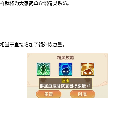
吉祥就将为大家简单介绍精灵系统。
，相当于直接增加了额外恢复量。